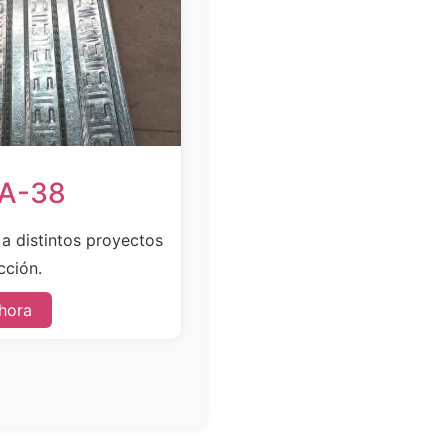
SA-38
e a distintos proyectos
cción.
hora