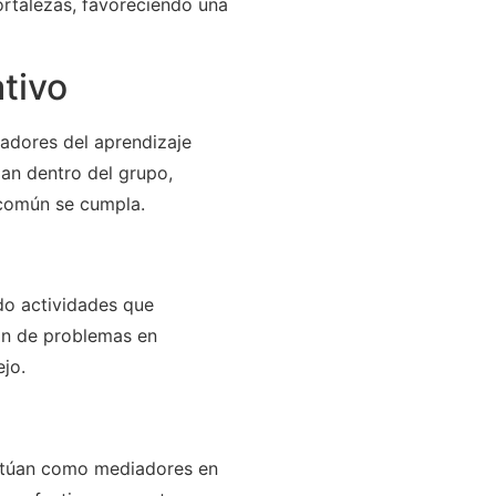
ortalezas, favoreciendo una
ativo
adores del aprendizaje
dan dentro del grupo,
 común se cumpla.
do actividades que
ión de problemas en
jo.
actúan como mediadores en