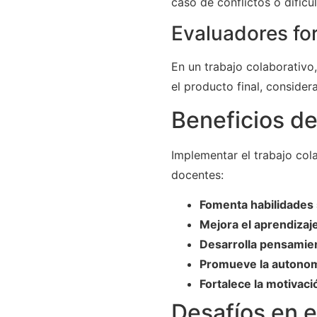
caso de conflictos o dific
Evaluadores fo
En un trabajo colaborativo
el producto final, consider
Beneficios de
Implementar el trabajo col
docentes:
Fomenta habilidades 
Mejora el aprendizaj
Desarrolla pensamien
Promueve la autonom
Fortalece la motivaci
Desafíos en e