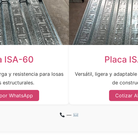
a ISA-60
Placa I
ga y resistencia para losas
Versátil, ligera y adaptabl
 estructurales.
de constru
 por WhatsApp
Cotizar A
—