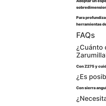
Adoptar un espe
sobredimensio
Para profundizar
herramientas de
FAQs
¿Cuánto 
Zarumilla
Con Z275 y cuid
¿Es posib
Con sierra angul
¿Necesita