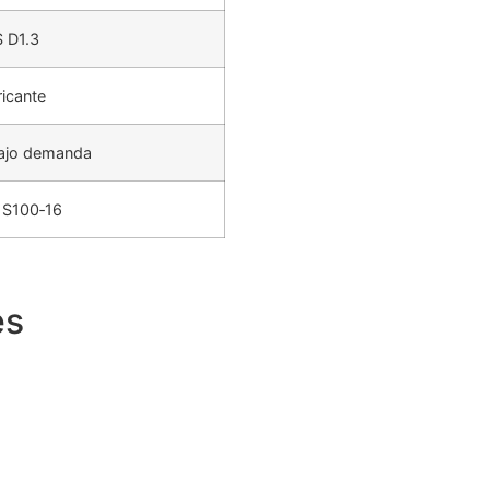
 D1.3
ricante
bajo demanda
 S100‑16
es