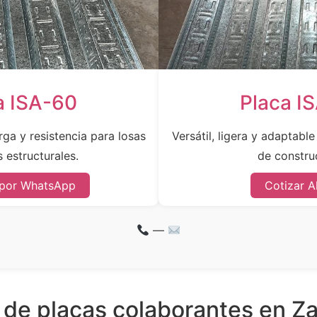
a ISA-60
Placa I
ga y resistencia para losas
Versátil, ligera y adaptabl
 estructurales.
de constru
 por WhatsApp
Cotizar A
—
 de placas colaborantes en Za