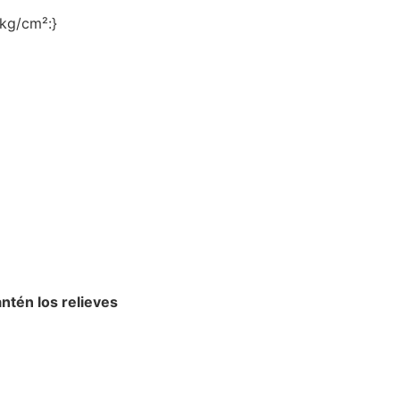
 kg/cm²:}
ntén los relieves