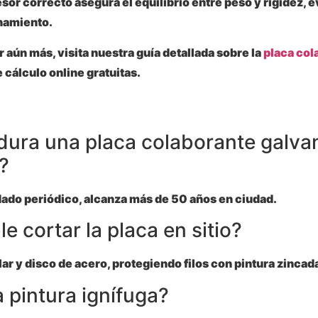
sor correcto asegura el equilibrio entre peso y rigidez, 
namiento.
 aún más, visita nuestra guía detallada sobre la
placa col
 cálculo online gratuitas.
dura una placa colaborante galva
?
ado periódico, alcanza más de 50 años en ciudad.
le cortar la placa en sitio?
ar y disco de acero, protegiendo filos con pintura zincad
 pintura ignífuga?