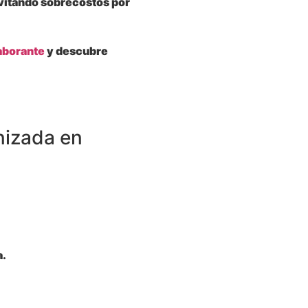
evitando sobrecostos por
aborante
y descubre
nizada en
a.