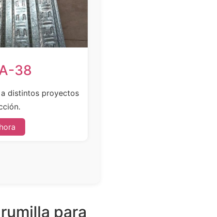
SA-38
e a distintos proyectos
cción.
hora
rumilla para