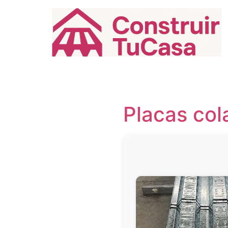
Ir
al
contenido
Placas col