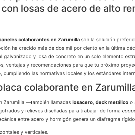
 con losas de acero de alto r
paneles colaborantes en Zarumilla
son la solución preferi
pción ha crecido más de dos mil por ciento en la última dé
l galvanizado y losa de concreto en un solo elemento estru
os, ventajas y recomendaciones para que tu próximo proy
, cumpliendo las normativas locales y los estándares inter
laca colaborante en Zarumill
en Zarumilla —también llamadas
losacero
,
deck metálico
o
gofrados y relieves diseñadas para trabajar de forma
coope
mecánica entre acero y hormigón genera un diafragma rígido
zontales y verticales.