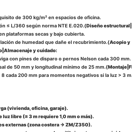
quisito de 300 kg/m² en espacios de oficina.
ión ≤ L/360 según norma NTE E.020.{
Diseño estructural|
 en plataformas secas y bajo cubierta.
lación de humedad que dañe el recubrimiento.{
Acopio y
|Almacenaje y cuidado:
la viga con pines de disparo o pernos Nelson cada 300 mm.
sal de 50 mm y longitudinal mínimo de 25 mm.{
Montaje|Fi
s Ø 8 cada 200 mm para momentos negativos si la luz > 3 m
rga
(vivienda, oficina, garaje).
 luz libre
(≥ 3 m requiere 1,0 mm o más).
es externas
(zona costera → ZM/Z350).