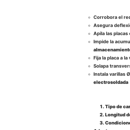
Corrobora el re
Asegura deflex
Apila las placas
Impide la acumu
almacenamiento
Fija la placa a 
Solapa transver
Instala varilla
electrosoldada
Tipo de ca
Longitud de
Condicion