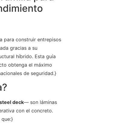
endimiento
da para construir entrepisos
cada gracias a su
ctural híbrido. Esta guía
ecto obtenga el máximo
nacionales de seguridad.}
a?
steel deck
— son láminas
rativa
con el concreto.
 que:}