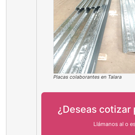
Placas colaborantes en Talara
¿Deseas cotizar 
Llámanos al
o e