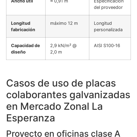
Ancho útil
≈ 0,91 m
Especificación
del proveedor
Longitud
máximo 12 m
Longitud
fabricación
personalizada
Capacidad de
2,9 kN/m² @
AISI S100‑16
diseño
2,0 m
Casos de uso de placas
colaborantes galvanizadas
en Mercado Zonal La
Esperanza
Proyecto en oficinas clase A