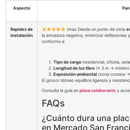
Aspecto
Pan
Rapidez de
(max Desde un punto de vista
e
instalación
la armadura negativa, minimizar deflexiones y
conforme a:
Tipo de carga
(residencial, oficina, est
Longitud de luz libre
(≥ 3 m → mínimo
Exposición ambiental
(zona costera 
El grosor idóneo equilibra ligereza y resisten
Consulta la guía en
placa colaborante
y acced
FAQs
¿Cuánto dura una plac
en Mercado San Franc