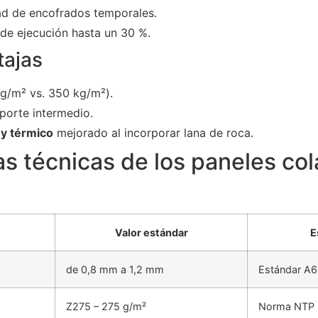
ad de encofrados temporales.
de ejecución hasta un 30 %.
tajas
g/m² vs. 350 kg/m²).
porte intermedio.
 y térmico
mejorado al incorporar lana de roca.
as técnicas de los paneles co
Valor estándar
E
de 0,8 mm a 1,2 mm
Estándar A
Z275 – 275 g/m²
Norma NTP 