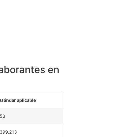
laborantes en
stándar aplicable
653
399.213