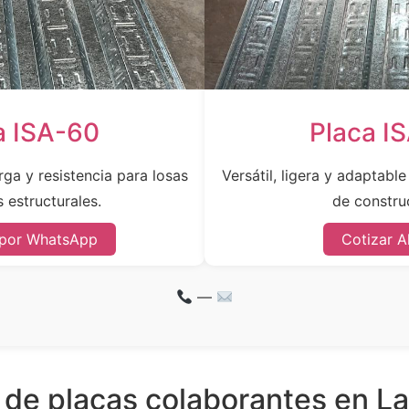
a ISA-60
Placa I
ga y resistencia para losas
Versátil, ligera y adaptabl
 estructurales.
de constru
 por WhatsApp
Cotizar A
—
 de placas colaborantes en La