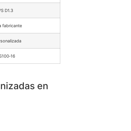
S D1.3
a fabricante
rsonalizada
S100‑16
anizadas en