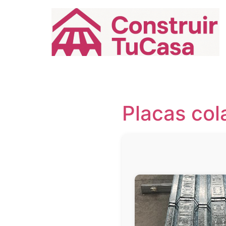
Ir
al
contenido
Placas col