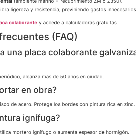
ental
(ambiente marino = recubrimiento ZM o Z350).
ibra ligereza y resistencia, previniendo gastos innecesarios
laca colaborante
y accede a calculadoras gratuitas.
frecuentes (FAQ)
a una placa colaborante galvaniz
eriódico, alcanza más de 50 años en ciudad.
ortar en obra?
isco de acero. Protege los bordes con pintura rica en zinc.
ntura ignífuga?
 utiliza mortero ignífugo o aumenta espesor de hormigón.