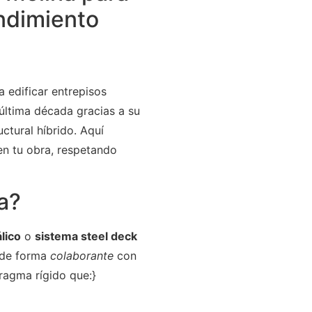
endimiento
a edificar entrepisos
 última década gracias a su
ctural híbrido. Aquí
en tu obra, respetando
a?
lico
o
sistema steel deck
r de forma
colaborante
con
ragma rígido que:}