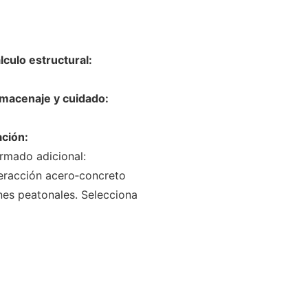
lculo estructural:
macenaje y cuidado:
ación:
rmado adicional:
nteracción acero‑concreto
ones peatonales. Selecciona