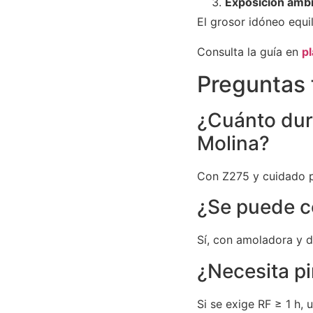
Exposición ambi
El grosor idóneo equil
Consulta la guía en
p
Preguntas 
¿Cuánto dur
Molina?
Con Z275 y cuidado p
¿Se puede c
Sí, con amoladora y d
¿Necesita pi
Si se exige RF ≥ 1 h,