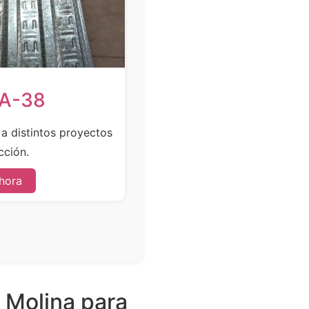
SA-38
e a distintos proyectos
cción.
hora
 Molina para