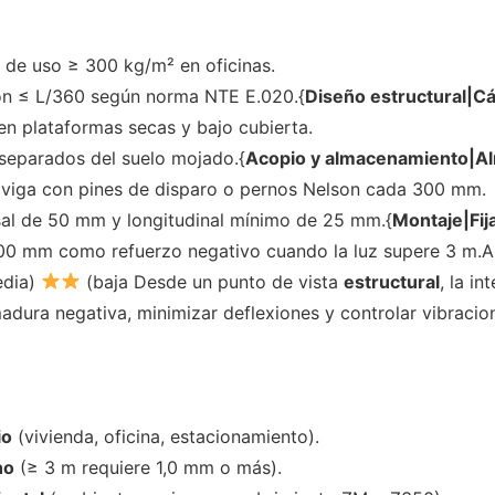
 de uso ≥ 300 kg/m² en oficinas.
ón ≤ L/360 según norma NTE E.020.{
Diseño estructural|Cá
 en plataformas secas y bajo cubierta.
separados del suelo mojado.{
Acopio y almacenamiento|Al
la viga con pines de disparo o pernos Nelson cada 300 mm.
sal de 50 mm y longitudinal mínimo de 25 mm.{
Montaje|Fij
0 mm como refuerzo negativo cuando la luz supere 3 m.A
edia)
(baja Desde un punto de vista
estructural
, la i
madura negativa, minimizar deflexiones y controlar vibraci
io
(vivienda, oficina, estacionamiento).
no
(≥ 3 m requiere 1,0 mm o más).