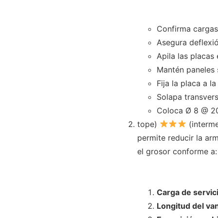
Confirma cargas
Asegura deflexi
Apila las placas
Mantén paneles 
Fija la placa a 
Solapa transver
Coloca Ø 8 @ 20
tope)
(interm
permite reducir la ar
el grosor conforme a:
Carga de servic
Longitud del va