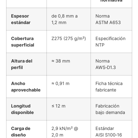
Espesor
de 0,8 mm a
Norma
estándar
1,2 mm
ASTM A653
Cobertura
Z275 (275 g/m²)
Especificación
superficial
NTP
Altura del
≈ 38 mm
Norma
perfil
AWS‑D1.3
Ancho
≈ 0,91 m
Ficha técnica
aprovechable
fabricante
Longitud
≤ 12 m
Fabricación
disponible
bajo demanda
Carga de
2,9 kN/m² @
Estándar
diseño
2,0 m
AISI S100‑16