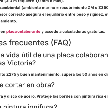
ro
(≥ 3 m requiere 1,0 mm o más).
 ambiental
(ambiente marino = recubrimiento ZM o Z350
sor correcto asegura el equilibrio entre peso y rigidez, 
amiento.
a en
placa colaborante
y accede a calculadoras gratuitas.
as frecuentes (FAQ)
la vida útil de una placa colabora
as Victoria?
to Z275 y buen mantenimiento, supera los 50 años en cl
e cortar en obra?
a y disco de acero. Protege los bordes con pintura rica en
 pintura ignífuga?