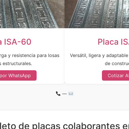
a ISA-60
Placa I
ga y resistencia para losas
Versátil, ligera y adaptabl
 estructurales.
de constru
 por WhatsApp
Cotizar A
—
eto de placas colaborantes e