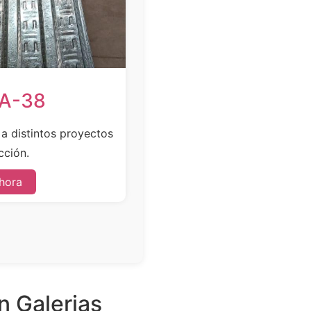
SA-38
e a distintos proyectos
cción.
hora
n Galerias