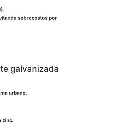
).
evitando sobrecostos por
nte galvanizada
ima urbano.
 zinc.