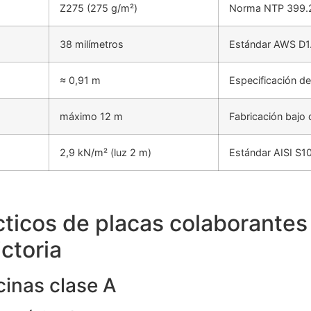
Z275 (275 g/m²)
Norma NTP 399.
38 milímetros
Estándar AWS D1
≈ 0,91 m
Especificación d
máximo 12 m
Fabricación bajo
2,9 kN/m² (luz 2 m)
Estándar AISI S1
cticos de placas colaborantes
ictoria
cinas clase A