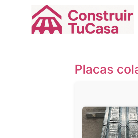
Ir
al
contenido
Placas col