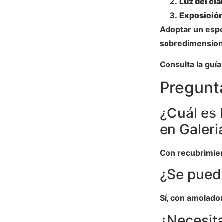
Luz del cla
Exposición
Adoptar un espe
sobredimension
Consulta la guí
Pregunt
¿Cuál es 
en Galeri
Con recubrimien
¿Se pued
Sí, con amolador
¿Necesita