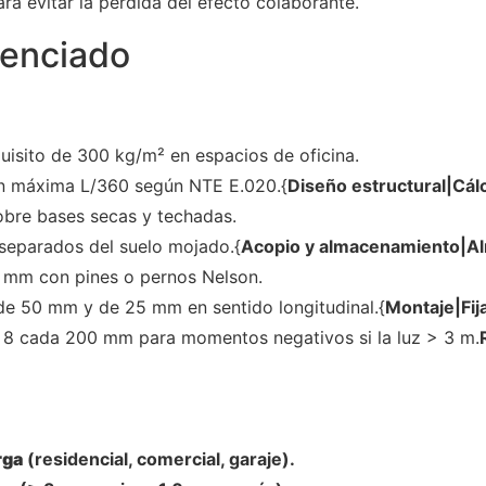
ra evitar la pérdida del efecto colaborante.
enciado
uisito de 300 kg/m² en espacios de oficina.
ón máxima L/360 según NTE E.020.{
Diseño estructural|Cálc
obre bases secas y techadas.
separados del suelo mojado.{
Acopio y almacenamiento|Al
 mm con pines o pernos Nelson.
 de 50 mm y de 25 mm en sentido longitudinal.{
Montaje|Fij
 Ø 8 cada 200 mm para momentos negativos si la luz > 3 m.
rga
(residencial, comercial, garaje).