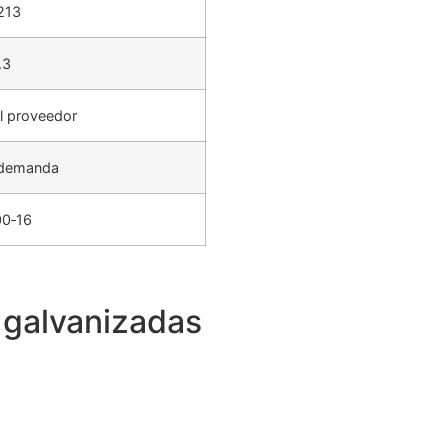
213
.3
el proveedor
 demanda
00‑16
 galvanizadas