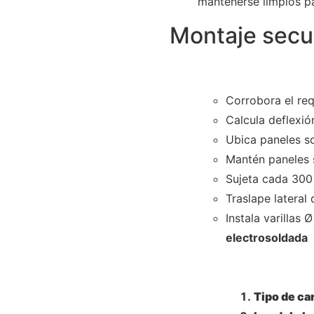
mantenerse limpios pa
Montaje secu
Corrobora el req
Calcula deflexi
Ubica paneles s
Mantén paneles 
Sujeta cada 300
Traslape lateral
Instala varillas
electrosoldada
Tipo de ca