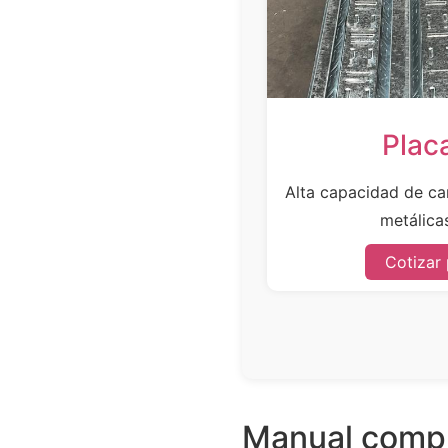
Plac
Alta capacidad de car
metálicas
Cotizar
Manual compl