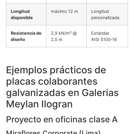
Longitud
máximo 12 m
Longitud
disponible
personalizada
Resistencia de
2,9 kN/m² @
Estándar
diseño
2,0 m
AISI S100‑16
Ejemplos prácticos de
placas colaborantes
galvanizadas en Galerias
Meylan Ilogran
Proyecto en oficinas clase A
Miraflores Corporate (Lima)