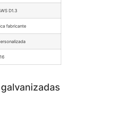
AWS D1.3
ica fabricante
personalizada
‑16
 galvanizadas