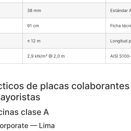
38 mm
Estándar 
91 cm
Ficha técn
≤ 12 m
Longitud 
2,9 kN/m² @ 2,0 m
AISI S100
cticos de placas colaborantes
ayoristas
cinas clase A
Corporate — Lima