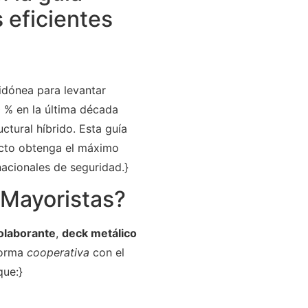
s eficientes
idónea para levantar
 % en la última década
ctural híbrido. Esta guía
ecto obtenga el máximo
nacionales de seguridad.}
 Mayoristas?
colaborante
,
deck metálico
forma
cooperativa
con el
que:}