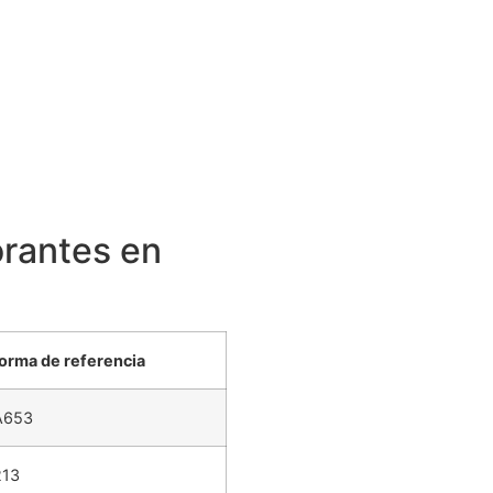
orantes en
orma de referencia
A653
213