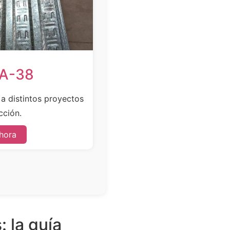
SA-38
e a distintos proyectos
cción.
hora
 la guía