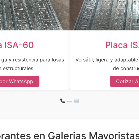
a ISA-60
Placa I
ga y resistencia para losas
Versátil, ligera y adaptabl
 estructurales.
de constru
 por WhatsApp
Cotizar A
—
rantes en Galerias Mayoristas: