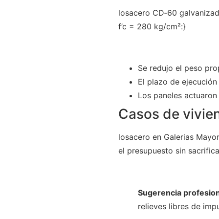
losacero CD‑60 galvanizado
f’c = 280 kg/cm²:}
Se redujo el peso prop
El plazo de ejecución 
Los paneles actuaron 
Casos de vivie
losacero en Galerias Mayor
el presupuesto sin sacrifica
Sugerencia profesion
relieves libres de im