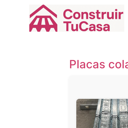
Ir
al
contenido
Placas col