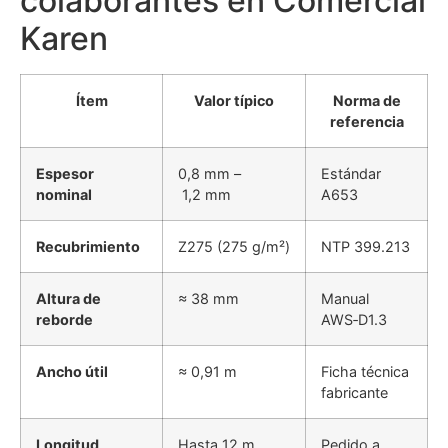
colaborantes en Comercial
Karen
Ítem
Valor típico
Norma de
referencia
Espesor
0,8 mm –
Estándar
nominal
1,2 mm
A653
Recubrimiento
Z275 (275 g/m²)
NTP 399.213
Altura de
≈ 38 mm
Manual
reborde
AWS‑D1.3
Ancho útil
≈ 0,91 m
Ficha técnica
fabricante
Longitud
Hasta 12 m
Pedido a