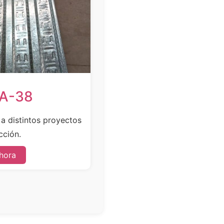
SA-38
e a distintos proyectos
cción.
hora