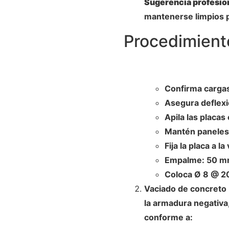
Sugerencia profesio
mantenerse limpios pa
Procedimiento
Confirma cargas
Asegura deflex
Apila las placas
Mantén paneles
Fija la placa a 
Empalme: 50 mm
Coloca Ø 8 @ 2
Vaciado de concreto
la armadura negativa,
conforme a: