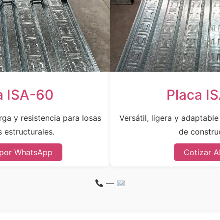
a ISA-60
Placa I
ga y resistencia para losas
Versátil, ligera y adaptabl
 estructurales.
de constru
 por WhatsApp
Cotizar A
—