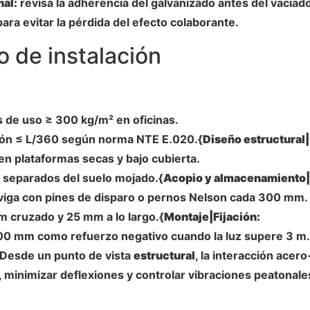
nal:
revisa la adherencia del galvanizado antes del vaciado
ra evitar la pérdida del efecto colaborante.
 de instalación
 de uso ≥ 300 kg/m² en oficinas.
ión ≤ L/360 según norma NTE E.020.{
Diseño estructural|
 en plataformas secas y bajo cubierta.
 separados del suelo mojado.{
Acopio y almacenamiento|
la viga con pines de disparo o pernos Nelson cada 300 mm.
 cruzado y 25 mm a lo largo.{
Montaje|Fijación:
00 mm como refuerzo negativo cuando la luz supere 3 m.
 Desde un punto de vista
estructural
, la interacción acer
 minimizar deflexiones y controlar vibraciones peatonale