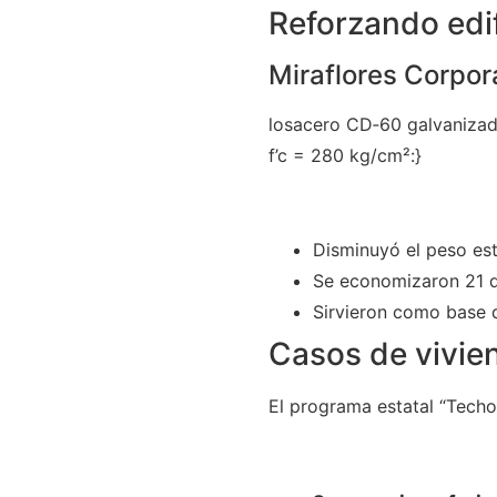
Reforzando edif
Miraflores Corpor
losacero CD‑60 galvanizad
f’c = 280 kg/cm²:}
Disminuyó el peso est
Se economizaron 21 d
Sirvieron como base d
Casos de vivie
El programa estatal “Tech