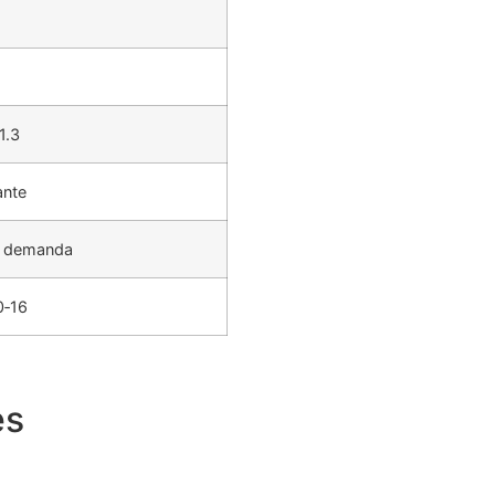
1.3
ante
o demanda
0‑16
es