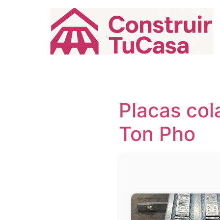
Ir
al
contenido
Placas col
Ton Pho