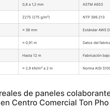
0,8 a 1,2 mm
ASTM A653
Z275 (275 g/m²)
NTP 399.213
≈ 38 mm
Estándar AWS D
≈ 0,91 m
Datos del fabric
Hasta 12 m
Fabricación baj
≈ 2,9 kN/m² a 2 m
Norma AISI S10
reales de paneles colaborant
 en Centro Comercial Ton Pho