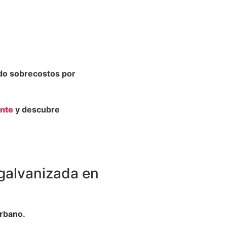
ndo sobrecostos por
ante
y descubre
 galvanizada en
urbano.