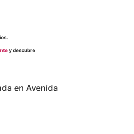
ios.
ante
y descubre
ada en Avenida