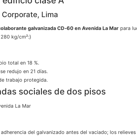
 edificio clase A
s Corporate, Lima
colaborante galvanizada CD‑60 en Avenida La Mar
para lu
= 280 kg/cm²:}
io total en 18 %.
se redujo en 21 días.
e trabajo protegida.
ndas sociales de dos pisos
venida La Mar
 adherencia del galvanizado antes del vaciado; los reliev