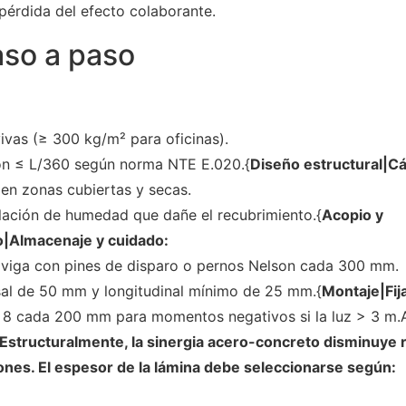
 pérdida del efecto colaborante.
aso a paso
vivas (≥ 300 kg/m² para oficinas).
ón ≤ L/360 según norma NTE E.020.{
Diseño estructural|Cá
en zonas cubiertas y secas.
lación de humedad que dañe el recubrimiento.{
Acopio y
|Almacenaje y cuidado:
la viga con pines de disparo o pernos Nelson cada 300 mm.
sal de 50 mm y longitudinal mínimo de 25 mm.{
Montaje|Fij
 Ø 8 cada 200 mm para momentos negativos si la luz > 3 m.
Estructuralmente, la sinergia acero-concreto disminuye 
iones. El espesor de la lámina debe seleccionarse según: