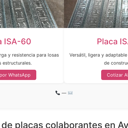
a ISA-60
Placa I
ga y resistencia para losas
Versátil, ligera y adaptabl
 estructurales.
de constru
 por WhatsApp
Cotizar A
—
 de placas colaborantes en A