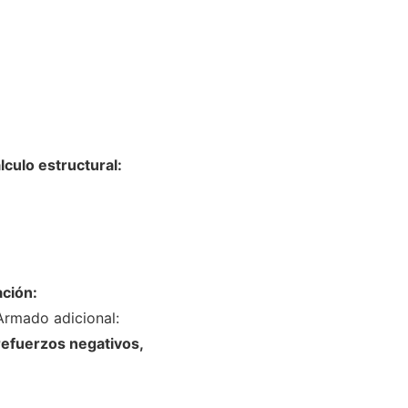
lculo estructural:
ación:
Armado adicional:
refuerzos negativos,