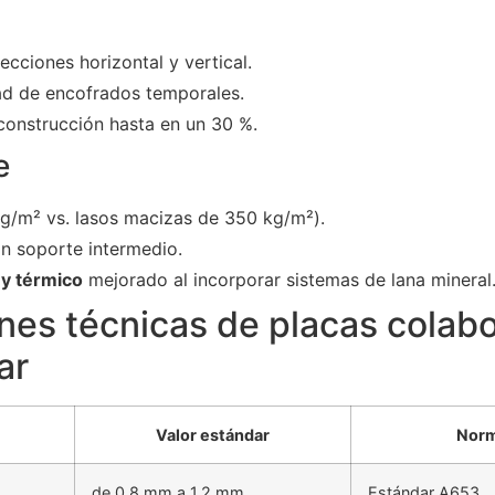
ecciones horizontal y vertical.
ad de encofrados temporales.
 construcción hasta en un 30 %.
e
g/m² vs. lasos macizas de 350 kg/m²).
n soporte intermedio.
 y térmico
mejorado al incorporar sistemas de lana mineral
nes técnicas de placas colab
ar
Valor estándar
Norm
de 0,8 mm a 1,2 mm
Estándar A653