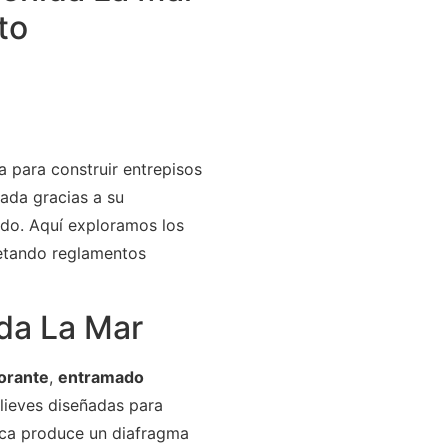
to
a para construir entrepisos
cada gracias a su
ido. Aquí exploramos los
petando reglamentos
da La Mar
borante
,
entramado
lieves diseñadas para
ica produce un diafragma