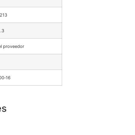
213
.3
el proveedor
00‑16
es