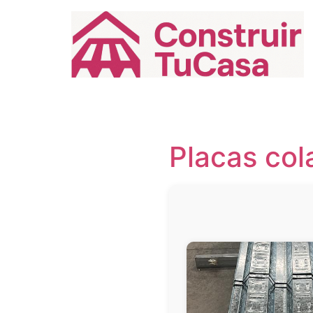
Ir
al
contenido
Placas col