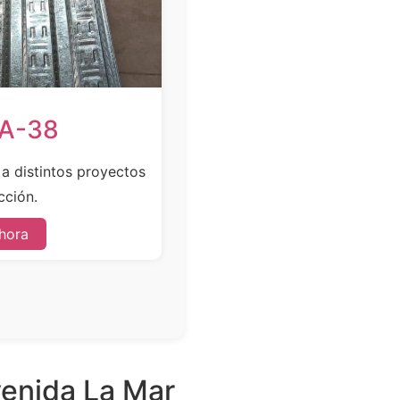
SA-38
e a distintos proyectos
cción.
hora
venida La Mar