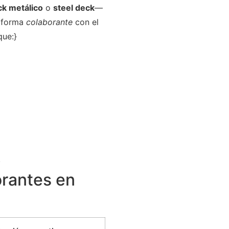
ck metálico
o
steel deck
—
e forma
colaborante
con el
que:}
.
orantes en