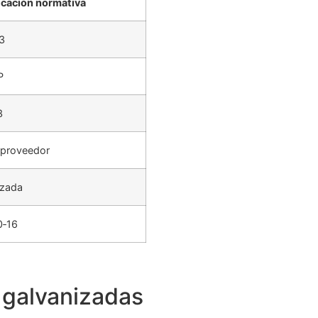
icación normativa
3
P
3
l proveedor
izada
0‑16
 galvanizadas