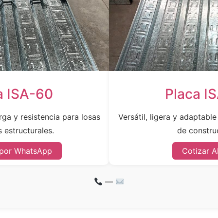
a ISA-60
Placa I
ga y resistencia para losas
Versátil, ligera y adaptabl
 estructurales.
de constru
 por WhatsApp
Cotizar A
—