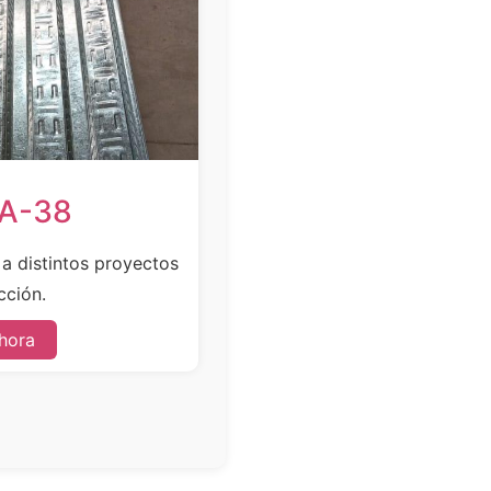
SA-38
e a distintos proyectos
cción.
hora