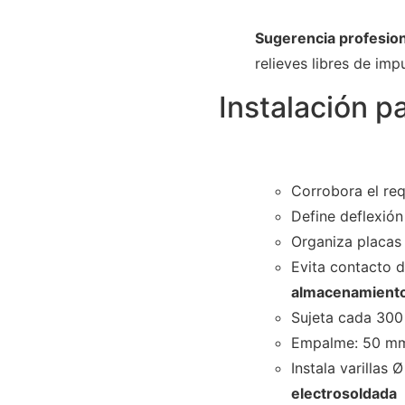
Sugerencia profesion
relieves libres de im
Instalación p
Corrobora el req
Define deflexió
Organiza placas 
Evita contacto d
almacenamiento
Sujeta cada 300
Empalme: 50 mm 
Instala varillas
electrosoldada