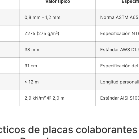
Valor típico
Especif
0,8 mm – 1,2 mm
Norma ASTM A65
Z275 (275 g/m²)
Especificación NT
38 mm
Estándar AWS D1.
91 cm
Especificación de
≤ 12 m
Longitud personal
2,9 kN/m² @ 2,0 m
Estándar AISI S10
cticos de placas colaborantes