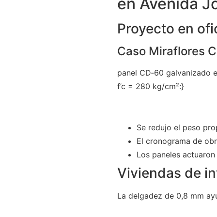
en Avenida J
Proyecto en ofi
Caso Miraflores 
panel CD‑60 galvanizado en
f’c = 280 kg/cm²:}
Se redujo el peso prop
El cronograma de obra
Los paneles actuaron 
Viviendas de in
La delgadez de 0,8 mm ayu