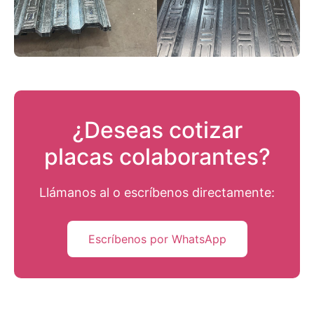
¿Deseas cotizar
placas colaborantes?
Llámanos al
o escríbenos directamente:
Escríbenos por WhatsApp