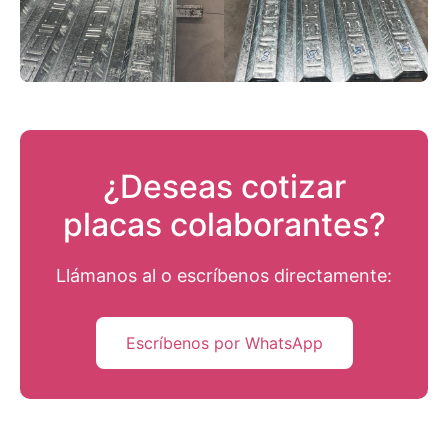
¿Deseas cotizar
placas colaborantes?
Llámanos al
o escríbenos directamente:
Escríbenos por WhatsApp