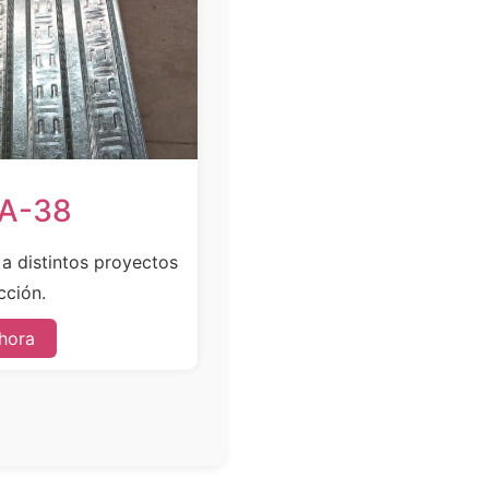
SA-38
e a distintos proyectos
cción.
hora