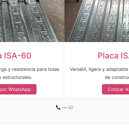
a ISA-60
Placa I
ga y resistencia para losas
Versátil, ligera y adaptabl
 estructurales.
de constru
 por WhatsApp
Cotizar A
—