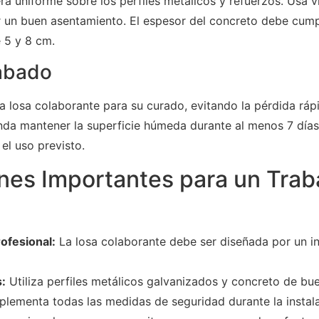
a uniforme sobre los perfiles metálicos y refuerzos. Usa v
r un buen asentamiento. El espesor del concreto debe cump
e 5 y 8 cm.
abado
a losa colaborante para su curado, evitando la pérdida r
nda mantener la superficie húmeda durante al menos 7 día
el uso previsto.
nes Importantes para un Trab
ofesional:
La losa colaborante debe ser diseñada por un in
s:
Utiliza perfiles metálicos galvanizados y concreto de bue
lementa todas las medidas de seguridad durante la instala