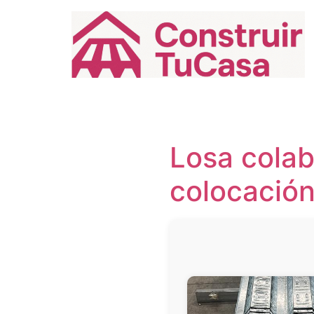
Ir
al
contenido
Losa colab
colocació