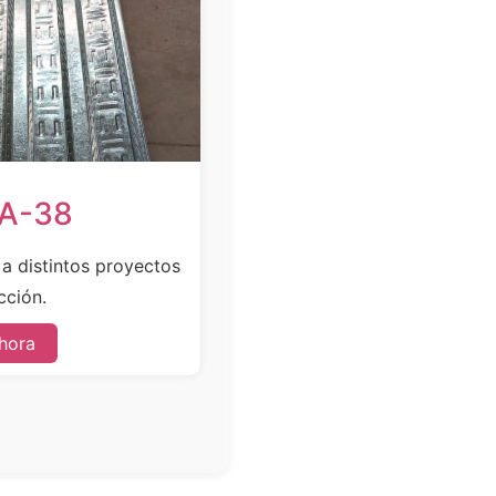
SA-38
e a distintos proyectos
cción.
hora