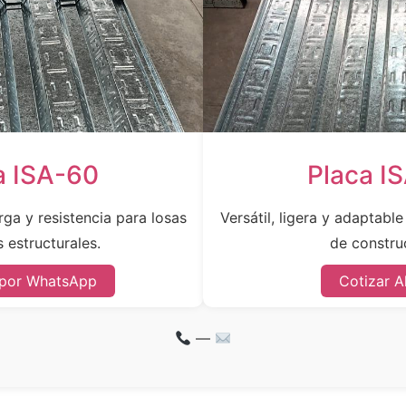
a ISA-60
Placa I
ga y resistencia para losas
Versátil, ligera y adaptabl
 estructurales.
de constru
 por WhatsApp
Cotizar A
—